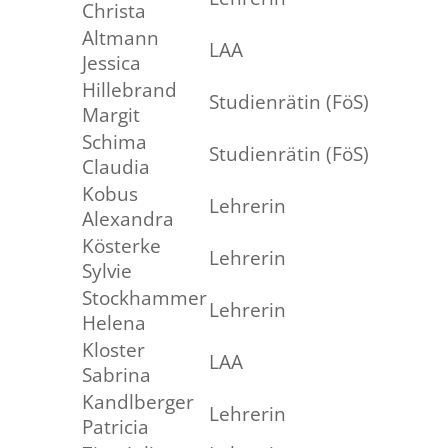
Christa
Altmann
LAA
Jessica
Hillebrand
Studienrätin (FöS)
Margit
Schima
Studienrätin (FöS)
Claudia
Kobus
Lehrerin
Alexandra
Kösterke
Lehrerin
Sylvie
Stockhammer
Lehrerin
Helena
Kloster
LAA
Sabrina
Kandlberger
Lehrerin
Patricia