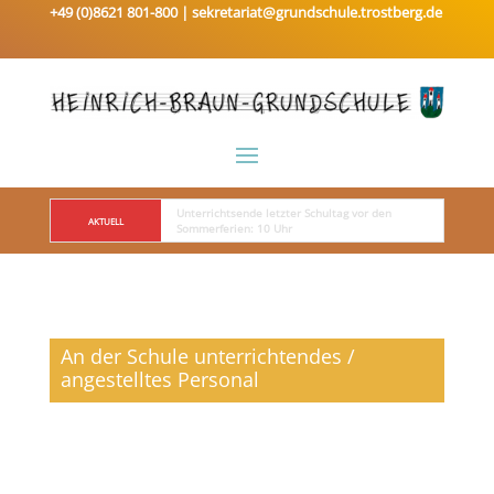
+49 (0)8621 801-800 |
sekretariat@grundschule.trostberg.de
Unterrichtsende letzter Schultag vor den 
AKTUELL
Sommerferien: 10 Uhr
An der Schule unterrichtendes /
angestelltes Personal