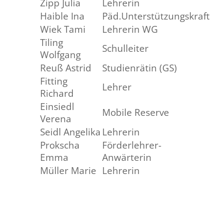
Zipp Julia
Lehrerin
Haible Ina
Päd.Unterstützungskraft
Wiek Tami
Lehrerin WG
Tiling
Schulleiter
Wolfgang
Reuß Astrid
Studienrätin (GS)
Fitting
Lehrer
Richard
Einsiedl
Mobile Reserve
Verena
Seidl Angelika
Lehrerin
Prokscha
Förderlehrer-
Emma
Anwärterin
Müller Marie
Lehrerin